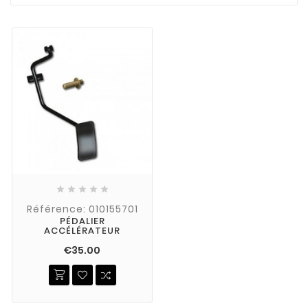





Référence: 010155701
PÉDALIER
ACCÉLÉRATEUR
€35.00