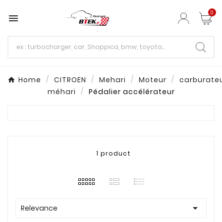
0

Home
CITROEN
Mehari
Moteur
carburate
méhari
Pédalier accélérateur
1 product

Relevance