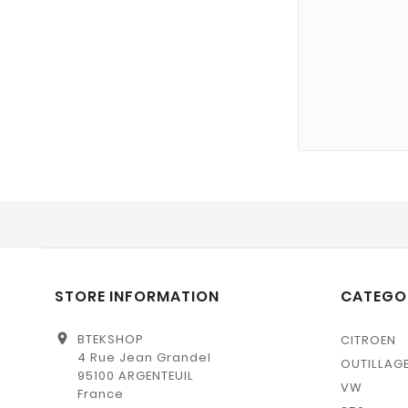
STORE INFORMATION
CATEGO
location_on
BTEKSHOP
CITROEN
4 Rue Jean Grandel
OUTILLAG
95100 ARGENTEUIL
VW
France