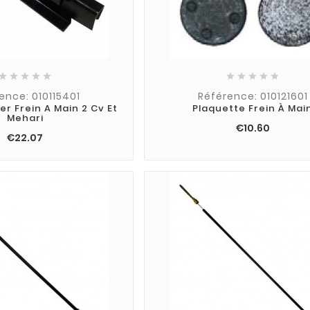










ence: 010115401
Référence: 010121601
er Frein A Main 2 Cv Et
Plaquette Frein À Mai
Mehari
€10.60
€22.07