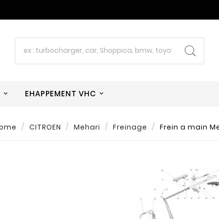
W
EHAPPEMENT VHC
ome
CITROEN
Mehari
Freinage
Frein a main M