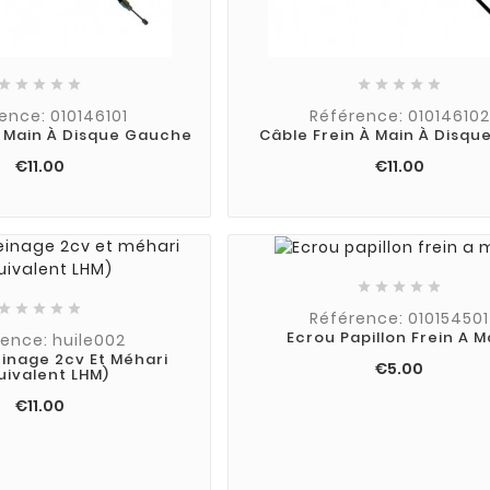










ence: 010146101
Référence: 010146102
À Main À Disque Gauche
Câble Frein À Main À Disque
€11.00
€11.00










Référence: 010154501
Ecrou Papillon Frein A M
ence: huile002
einage 2cv Et Méhari
€5.00
uivalent LHM)
€11.00