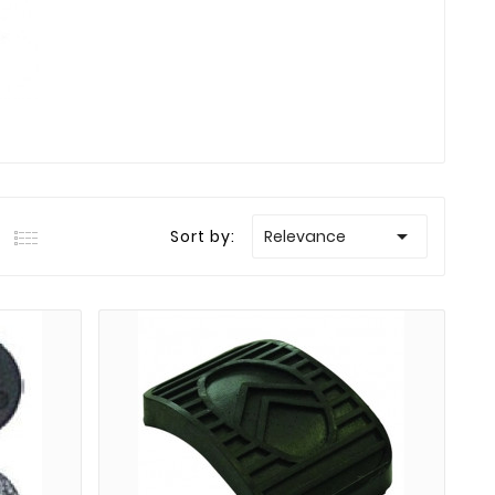

Sort by:
Relevance