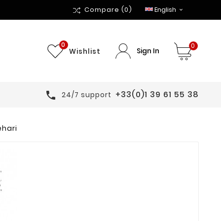
Compare
(0)
English

0
0
Sign In
Wishlist
+33(0)1 39 61 55 38

24/7 support
ehari