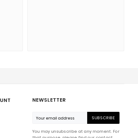
NEWSLETTER
UNT
SUBSCRIBE
You may unsubscribe at any moment. For
that purpose, please find our contact