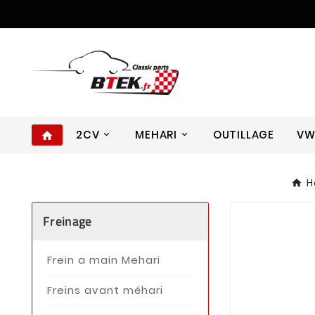
2CV
MEHARI
OUTILLAGE
V
home
H
Freinage
Frein a main Mehari
Freins avant méhari