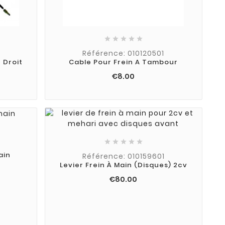





Référence: 010120501
 Droit
Cable Pour Frein A Tambour
€8.00





ain
Référence: 010159601
Levier Frein À Main (disques) 2cv
€80.00