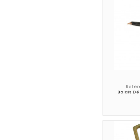
Référ
Balais D