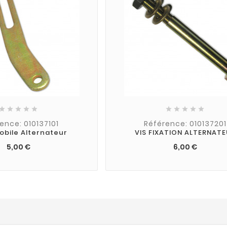










ence: 010137101
Référence: 010137201
obile Alternateur
VIS FIXATION ALTERNAT
5,00 €
6,00 €