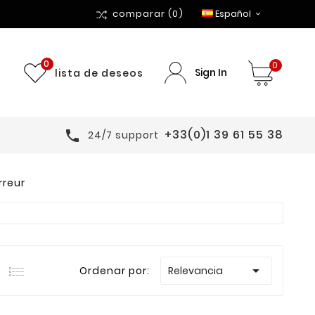
comparar
(0)
Español

0
0
Sign In
lista de deseos
+33(0)1 39 61 55 38

24/7 support
rreur

Ordenar por:
Relevancia