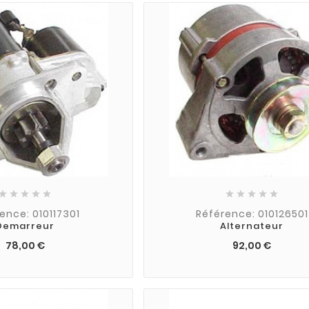










ence: 010117301
Référence: 010126501
Demarreur
Alternateur
78,00 €
92,00 €