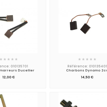










ence: 010135701
Référence: 010135401
émarreurs Ducellier
Charbons Dynamo 2c
12,00 €
14,50 €