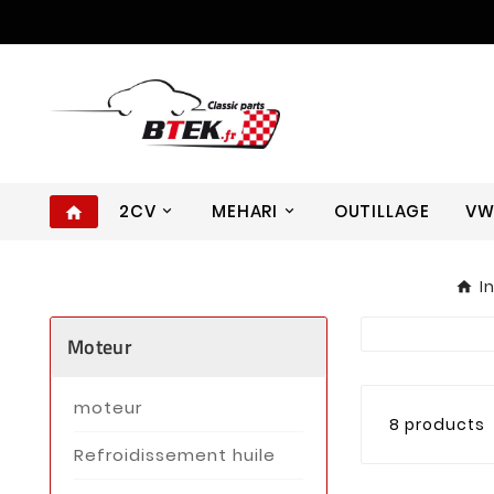
2CV
MEHARI
OUTILLAGE
V
home
I
Moteur
moteur
8 products
Refroidissement huile