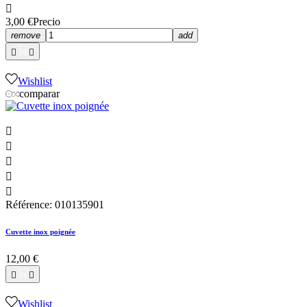

3,00 €
Precio
remove
add


Wishlist
comparar





Référence: 010135901
Cuvette inox poignée
12,00 €


Wishlist