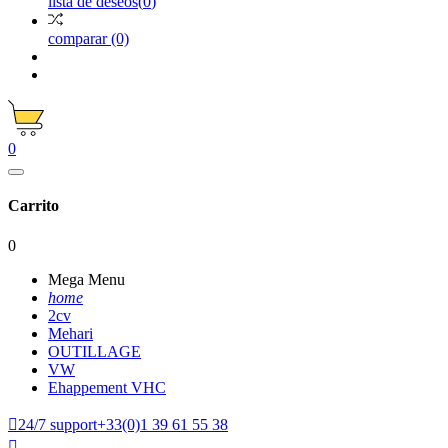
lista de deseos
(
0
)
comparar
(0)
0
Carrito
0
Mega Menu
home
2cv
Mehari
OUTILLAGE
VW
Ehappement VHC

24/7 support
+33(0)1 39 61 55 38
