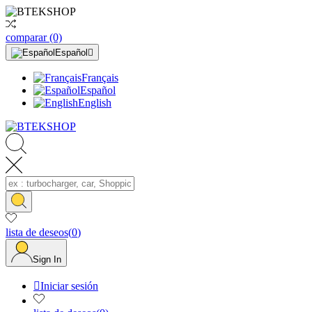
comparar
(0)
Español

Français
Español
English
lista de deseos
(
0
)
Sign In

Iniciar sesión