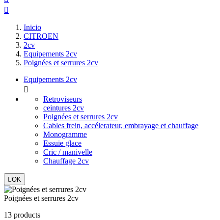

Inicio
CITROEN
2cv
Equipements 2cv
Poignées et serrures 2cv
Equipements 2cv

Retroviseurs
ceintures 2cv
Poignées et serrures 2cv
Cables frein, accélerateur, embrayage et chauffage
Monogramme
Essuie glace
Cric / manivelle
Chauffage 2cv

OK
Poignées et serrures 2cv
13 products