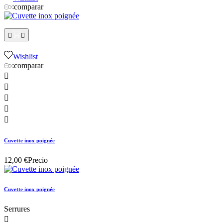
comparar


Wishlist
comparar





Cuvette inox poignée
12,00 €
Precio
Cuvette inox poignée
Serrures
