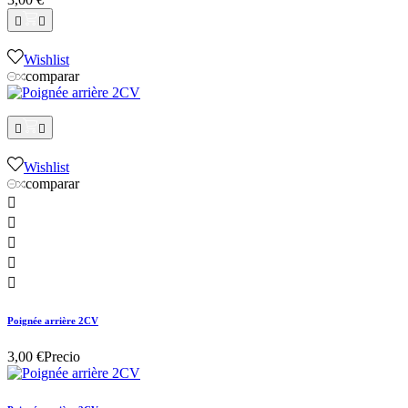


Wishlist
comparar


Wishlist
comparar





Poignée arrière 2CV
3,00 €
Precio