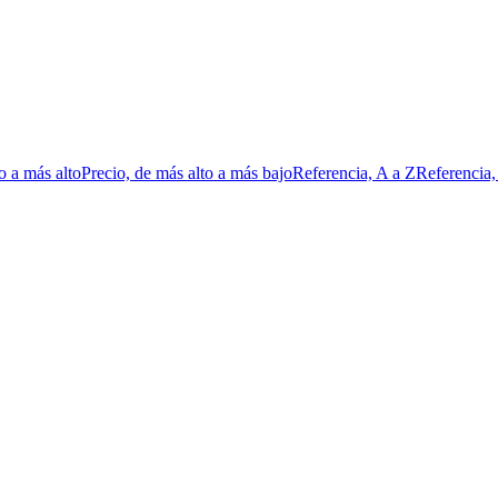
o a más alto
Precio, de más alto a más bajo
Referencia, A a Z
Referencia,