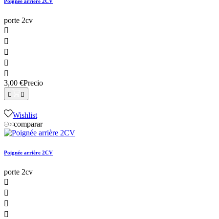
Poignée arrière 2CV
porte 2cv





3,00 €
Precio


Wishlist
comparar
Poignée arrière 2CV
porte 2cv



