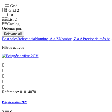
Grid
Grid-2
List
List-2
Catelog
Ordenar por:
Relevancia

Best sales
Relevancia
Nombre, A a Z
Nombre, Z a A
Precio: de más baj
Filtros activos





Référence: 010140701
Poignée arrière 2CV
3,00 €