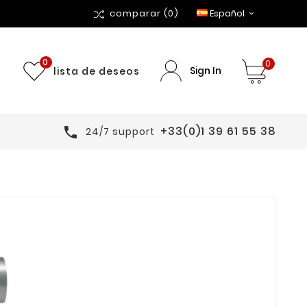
comparar
(0)
Español

0
0
Sign In
lista de deseos
+33(0)1 39 61 55 38

24/7 support