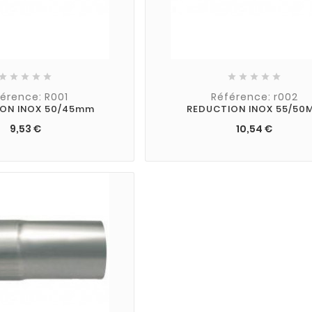










érence: R001
Référence: r002
ON INOX 50/45mm
REDUCTION INOX 55/50
9,53 €
10,54 €