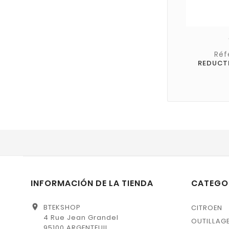
Réf
REDUCT
INFORMACIÓN DE LA TIENDA
CATEGO
location_on
BTEKSHOP
CITROEN
4 Rue Jean Grandel
OUTILLAG
95100 ARGENTEUIL