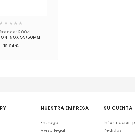





érence: R004
ION INOX 55/50MM
12,24 €
RY
NUESTRA EMPRESA
SU CUENTA
Entrega
Información 
E
Aviso legal
Pedidos