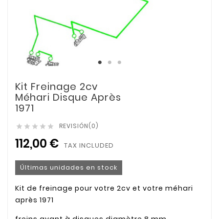
Kit Freinage 2cv
Méhari Disque Après
1971
REVISIÓN(0)





112,00 €
TAX INCLUDED
Últimas unidades en stock
Kit de freinage pour votre 2cv et votre méhari
après 1971