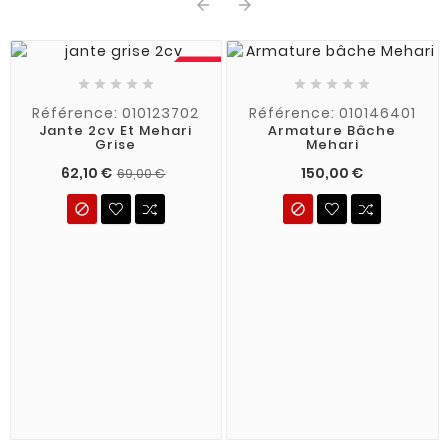


-10%










Référence: 010123702
Référence: 010146401
Jante 2cv Et Mehari
Armature Bâche
Grise
Mehari
62,10 €
150,00 €
69,00 €

