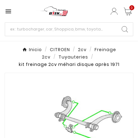
0

Inicio
CITROEN
2cv
Freinage
2cv
Tuyauteries
kit freinage 2cv méhari disque après 1971