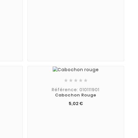





Référence: 010111901
Cabochon Rouge
5,02 €