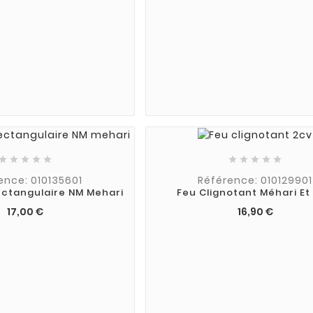










ence: 010135601
Référence: 010129901
ectangulaire NM Mehari
Feu Clignotant Méhari Et
17,00 €
16,90 €