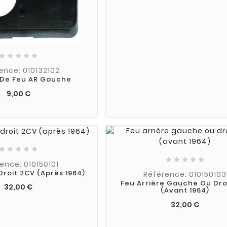





ence: 010132102
 De Feu AR Gauche
9,00 €










ence: 010150101
Droit 2CV (après 1964)
Référence: 010150103
Feu Arrière Gauche Ou Dro
32,00 €
(avant 1964)
32,00 €