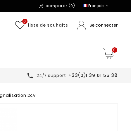
comparer
(0)
Français

0
Se connecter
liste de souhaits
0
+33(0)1 39 61 55 38

24/7 support
ignalisation 2cv