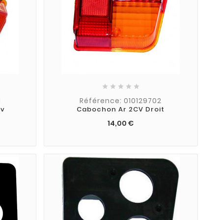





1
Référence: 010129702
cv
Cabochon Ar 2CV Droit
14,00 €