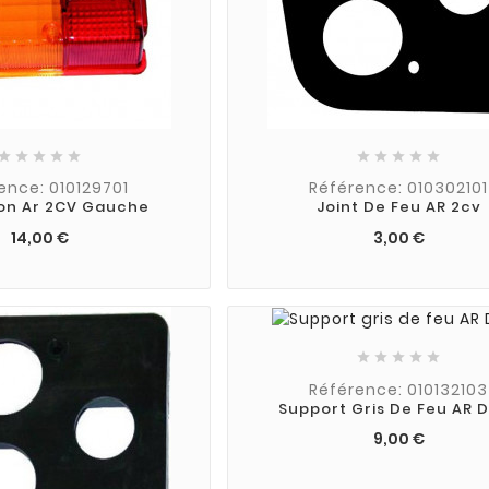










ence: 010129701
Référence: 010302101
n Ar 2CV Gauche
Joint De Feu AR 2cv
14,00 €
3,00 €





Référence: 010132103
Support Gris De Feu AR D
9,00 €