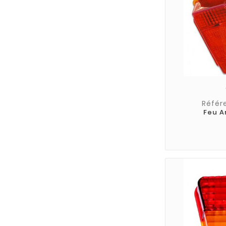
Référ
Feu A