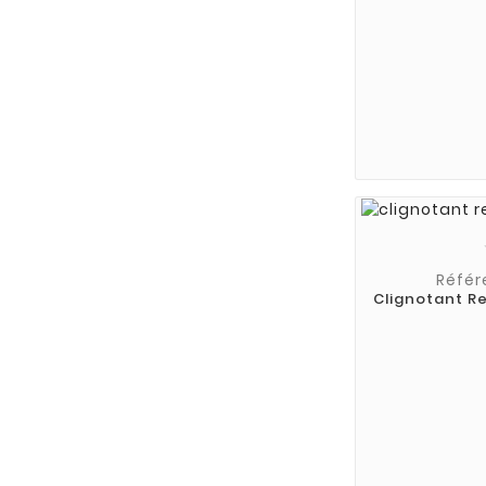
Référ
Clignotant R