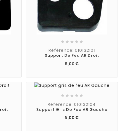





Référence: 010132101
Support De Feu AR Droit
9,00 €





Référence: 010132104
roit
Support Gris De Feu AR Gauche
9,00 €