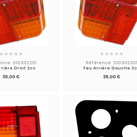










ence: 010302201
Référence: 01030230
rrière Droit 2cv
Feu Arrière Gauche 2
35,00 €
35,00 €