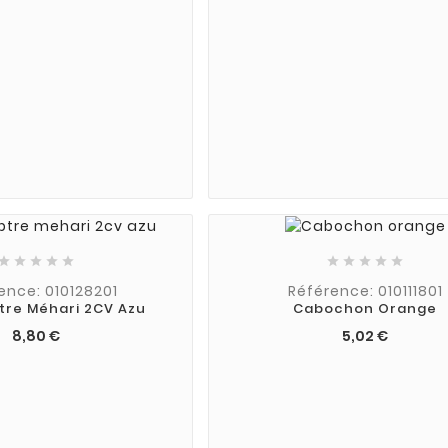










ence: 010128201
Référence: 010111801
tre Méhari 2CV Azu
Cabochon Orange
8,80 €
5,02 €