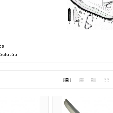
CS
 éclatée