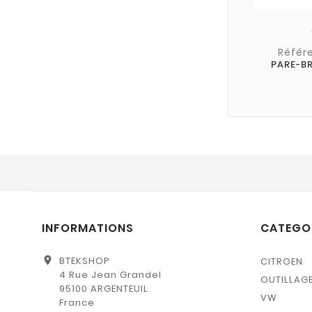
Référ
PARE-BR
INFORMATIONS
CATEGO
location_on
BTEKSHOP
CITROEN
4 Rue Jean Grandel
OUTILLAG
95100 ARGENTEUIL
VW
France