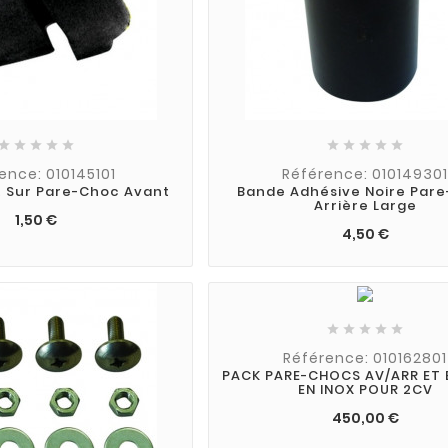










ence: 010145101
Référence: 01014930
t Sur Pare-Choc Avant
Bande Adhésive Noire Par
Arrière Large
1,50 €
4,50 €





Référence: 010162801
PACK PARE-CHOCS AV/ARR ET 
EN INOX POUR 2CV
450,00 €