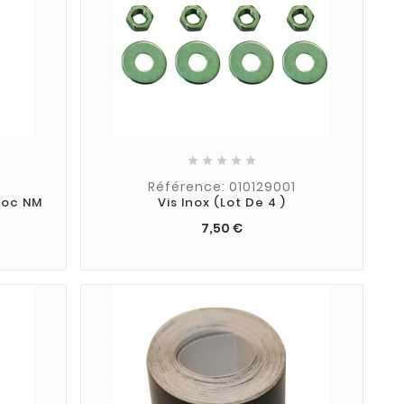





Référence: 010129001
hoc NM
Vis Inox (lot De 4 )
7,50 €