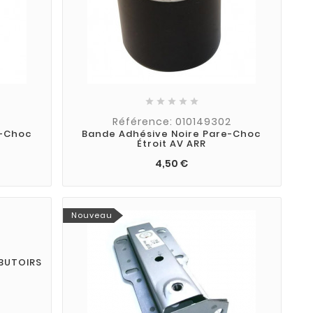





1
Référence: 010149302
e-Choc
Bande Adhésive Noire Pare-Choc
Étroit AV ARR
4,50 €
Nouveau
BUTOIRS