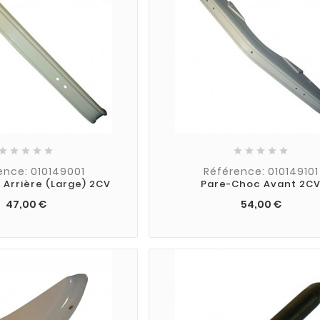










ence: 010149001
Référence: 010149101
Arrière (Large) 2CV
Pare-Choc Avant 2C
47,00 €
54,00 €