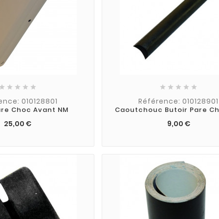










ence: 010128801
Référence: 010128901
are Choc Avant NM
Caoutchouc Butoir Pare C
25,00 €
9,00 €