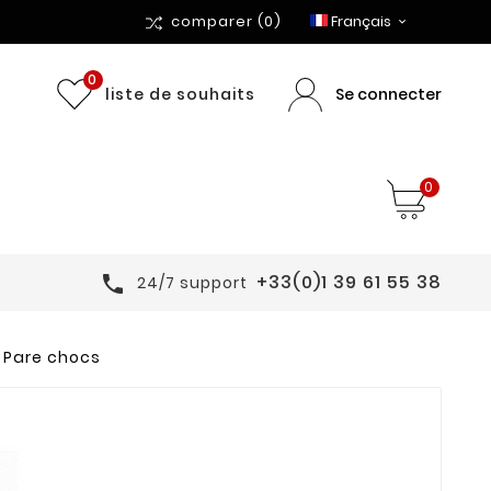
comparer
(0)
Français

0
Se connecter
liste de souhaits
0
+33(0)1 39 61 55 38

24/7 support
Pare chocs