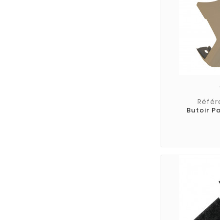
Référ
Butoir P