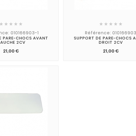










nce: 010166903-1
Référence: 01016690
E PARE-CHOCS AVANT
SUPPORT DE PARE-CHOCS 
AUCHE 2CV
DROIT 2CV
21,00 €
21,00 €