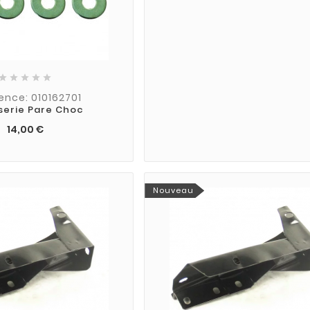





ence: 010162701
sserie Pare Choc
14,00 €
Nouveau