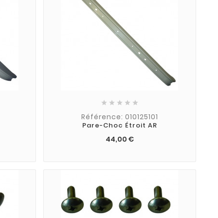





Référence: 010125101
V
Pare-Choc Étroit AR
44,00 €