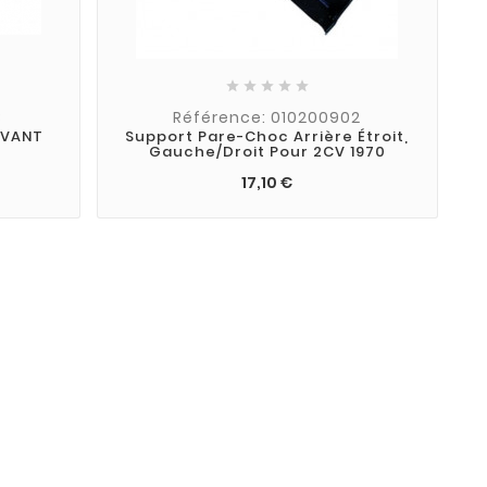





3
Référence: 010200902
AVANT
Support Pare-Choc Arrière Étroit,
Gauche/droit Pour 2CV 1970
17,10 €