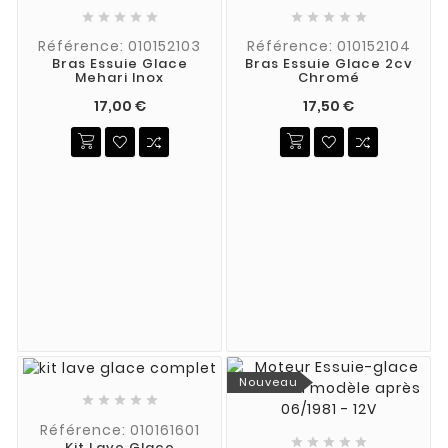










Référence: 010152103
Référence: 010152104
Bras Essuie Glace
Bras Essuie Glace 2cv
Mehari Inox
Chromé
17,00 €
17,50 €
Nouveau





Référence: 010161601





Kit Lave Glace