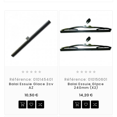










Référence: 010145401
Référence: 010150601
Balai Essuie Glace 2cv
Balai Essuie Glace
AZ
240mm (x2)
10,50 €
14,20 €