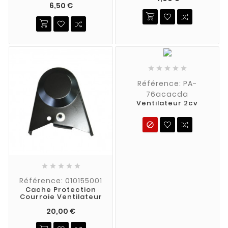
6,50 €





Référence: PA-
76acacda
Ventilateur 2cv






Référence: 010155001
Cache Protection
Courroie Ventilateur
20,00 €