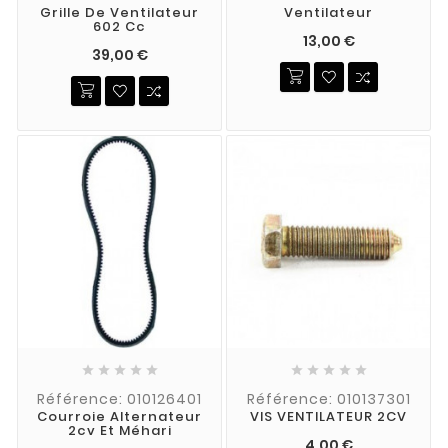
Grille De Ventilateur
Ventilateur
602 Cc
13,00 €
39,00 €










Référence: 010126401
Référence: 010137301
Courroie Alternateur
VIS VENTILATEUR 2CV
2cv Et Méhari
4,00 €