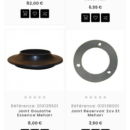
82,00 €
6,55 €










Référence: 010135501
Référence: 010138001
Joint Goulotte
Joint Reservoir 2cv Et
Essence Mehari
Mehari
8,00 €
3,50 €