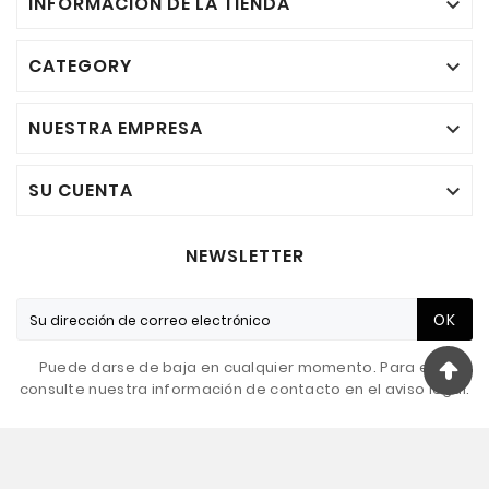
INFORMACIÓN DE LA TIENDA

CATEGORY

NUESTRA EMPRESA

SU CUENTA

NEWSLETTER
OK
Puede darse de baja en cualquier momento. Para ello,
consulte nuestra información de contacto en el aviso legal.
© 2019 - Ecommerce Software By PrestaShop™