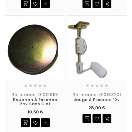










Référence: 010129101
Référence: 010133201
Bouchon À Essence
Jauge À Essence 12v
2cv Sans Clef
28,00 €
10,50 €