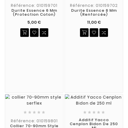
Référence: 010159701
Référence: 010159702
Durite Essence 6 Mm
Durite Essence 6 Mm
(protection Coton)
(renforcée)
5,00 €
11,00 €










Additif Yacco
Référence: 010159801
Cenplon Bidon De 250
Collier 70-90mm Style
Ml