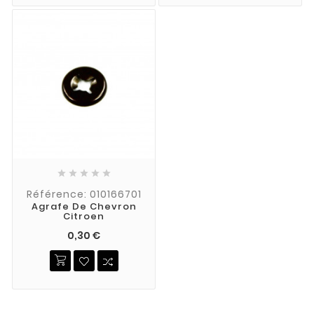





Référence: 010166701
Agrafe De Chevron
Citroen
0,30 €