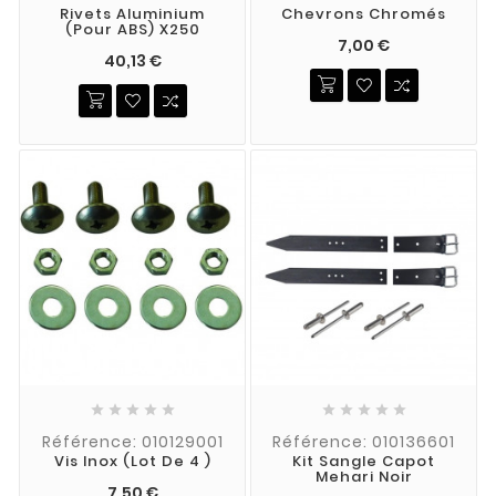
Rivets Aluminium
Chevrons Chromés
(pour ABS) X250
7,00 €
40,13 €










Référence: 010129001
Référence: 010136601
Vis Inox (lot De 4 )
Kit Sangle Capot
Mehari Noir
7,50 €