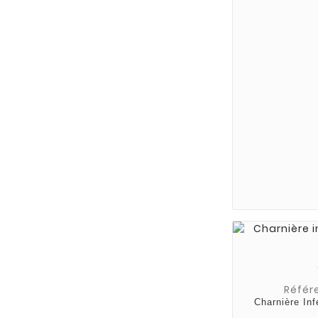
Référ
Charnière Inf