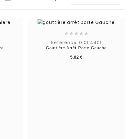





Référence: 010114401
re
Gouttière Arrêt Porte Gauche
5,02 €