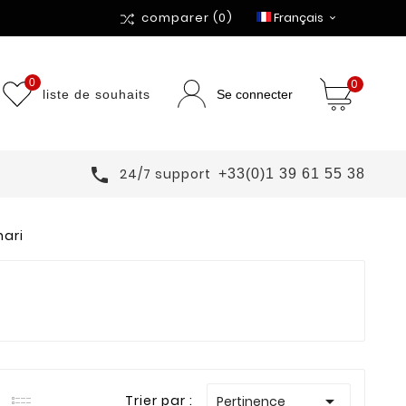
comparer
(0)
Français

0
0
liste de souhaits
Se connecter

24/7 support
+33(0)1 39 61 55 38
ari

Trier par :
Pertinence