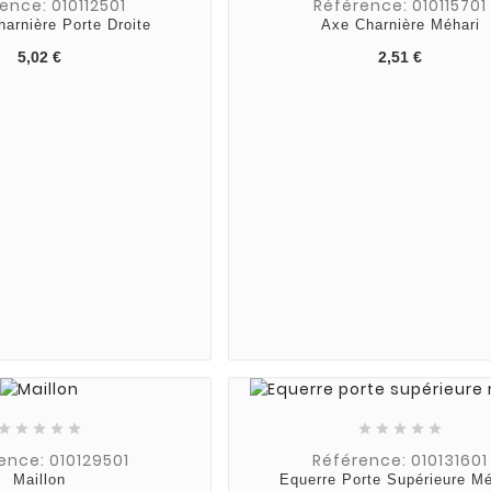
ence: 010112501
Référence: 010115701
harnière Porte Droite
Axe Charnière Méhari
5,02 €
2,51 €










ence: 010129501
Référence: 010131601
Maillon
Equerre Porte Supérieure Mé