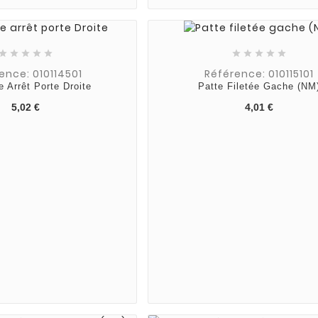










ence: 010114501
Référence: 010115101
e Arrêt Porte Droite
Patte Filetée Gache (NM
5,02 €
4,01 €