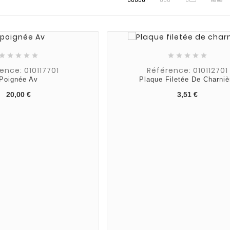










ence: 010117701
Référence: 010112701
Poignée Av
Plaque Filetée De Charniè
20,00 €
3,51 €