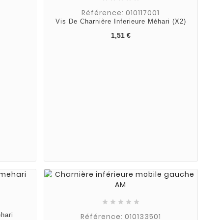
Référence: 010117001
Vis De Charnière Inferieure Méhari (x2)
1,51 €





hari
Référence: 010133501