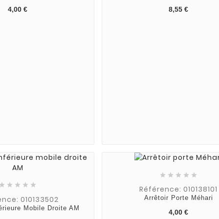
4,00 €
8,55 €










Référence: 010138101
Arrêtoir Porte Méhari
ence: 010133502
érieure Mobile Droite AM
4,00 €