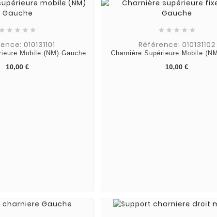










ence: 010131101
Référence: 010131102
rieure Mobile (NM) Gauche
Charnière Supérieure Mobile (NM
10,00 €
10,00 €